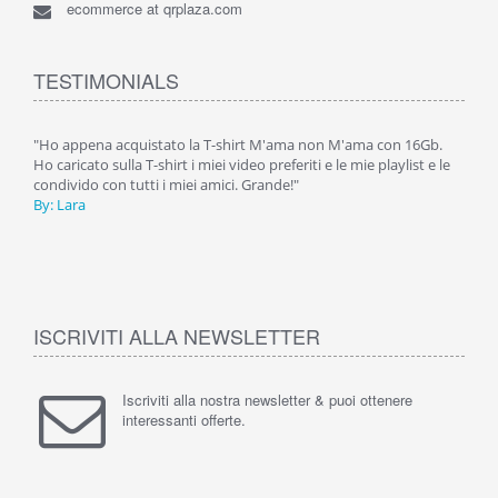
ecommerce at qrplaza.com
TESTIMONIALS
ive
"Ho appena acquistato la T-shirt M'ama non M'ama con 16Gb.
"M'a
y
Ho caricato sulla T-shirt i miei video preferiti e le mie playlist e le
condi
er
condivido con tutti i miei amici. Grande!"
By: A
By: Lara
ISCRIVITI ALLA NEWSLETTER
Iscriviti alla nostra newsletter & puoi ottenere
interessanti offerte.