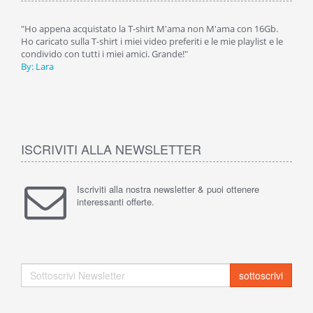
ive
"Ho appena acquistato la T-shirt M'ama non M'ama con 16Gb.
"M'a
y
Ho caricato sulla T-shirt i miei video preferiti e le mie playlist e le
condi
er
condivido con tutti i miei amici. Grande!"
By: A
By: Lara
ISCRIVITI ALLA NEWSLETTER
Iscriviti alla nostra newsletter & puoi ottenere
interessanti offerte.
sottoscrivi