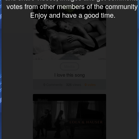
Services
QRPlaza Menu
QRPlaza Cards
UBC
Cloud T-shirt
Contact