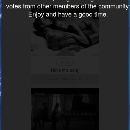
Servicios
QRPlaza Menu
QRPlaza Cards
UBC
Cloud T-shirt
Contactos